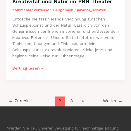
Kreativität und Natur im PBN Theater
Bienen
erleben
Kommentar verfassen
/
Allgemein
/
johanna_schafer
Entdecke die faszinierende Verbindung zwischen
Schauspielkunst und der Natur! Lass dich von den
Geheimnissen der Bienen inspirieren und entfessle dein
kreatives Potenzial. Unsere Seite bietet dir wertvolle
Techniken, Übungen und Einblicke, um deine
Schauspielkunst zu revolutionieren. Klicke jetzt und
beginne deine Reise zur Bühnenmagie!
Grundlagen
Beitrag lesen »
der
Schauspielkunst:
Kreativität
und
Natur
←
Zurück
1
2
3
4
Weiter
→
im
PBN
Theater
Werden Sie Teil unserer Bewegung für nachhaltige Bildung