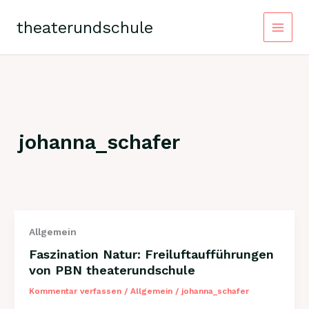
Zum
Inhalt
theaterundschule
springen
Main
Menu
johanna_schafer
Allgemein
Faszination Natur: Freiluftaufführungen
von PBN theaterundschule
Kommentar verfassen
/
Allgemein
/
johanna_schafer