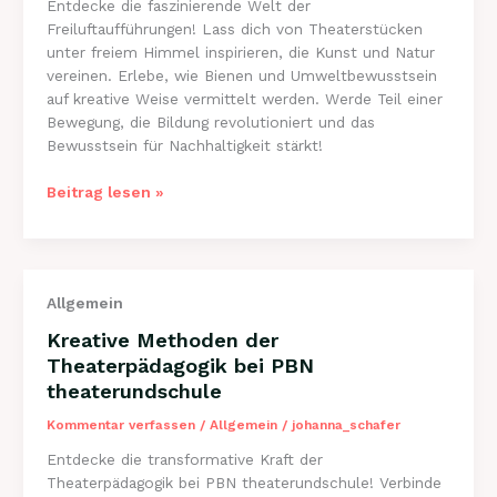
Entdecke die faszinierende Welt der
Freiluftaufführungen! Lass dich von Theaterstücken
unter freiem Himmel inspirieren, die Kunst und Natur
vereinen. Erlebe, wie Bienen und Umweltbewusstsein
auf kreative Weise vermittelt werden. Werde Teil einer
Bewegung, die Bildung revolutioniert und das
Bewusstsein für Nachhaltigkeit stärkt!
Faszination
Beitrag lesen »
Natur:
Freiluftaufführungen
von
PBN
Allgemein
theaterundschule
Kreative Methoden der
Theaterpädagogik bei PBN
theaterundschule
Kommentar verfassen
/
Allgemein
/
johanna_schafer
Entdecke die transformative Kraft der
Theaterpädagogik bei PBN theaterundschule! Verbinde