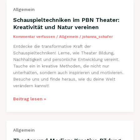
nachhaltige
Allgemein
Bildung
Schauspieltechniken im PBN Theater:
Kreativität und Natur vereinen
Kommentar verfassen
/
Allgemein
/
johanna_schafer
Entdecke die transformative Kraft der
Schauspieltechniken! Lerne, wie Theater Bildung,
Nachhaltigkeit und persönliche Entwicklung vereint.
Tauche ein in kreative Methoden, die nicht nur
unterhalten, sondern auch inspirieren und motivieren.
Besuche uns und finde heraus, wie du deine Welt
verändern kannst!
Schauspieltechniken
Beitrag lesen »
im
PBN
Theater:
Kreativität
Allgemein
und
Natur