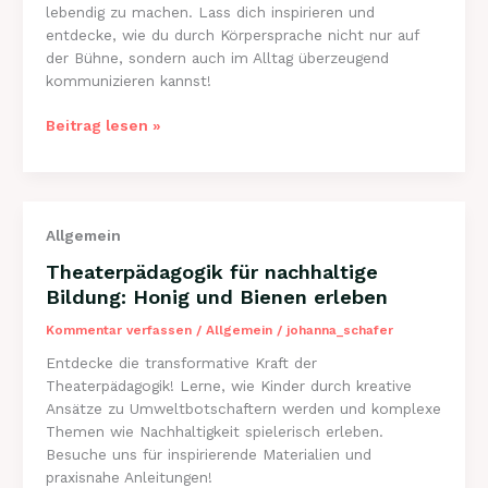
lebendig zu machen. Lass dich inspirieren und
entdecke, wie du durch Körpersprache nicht nur auf
der Bühne, sondern auch im Alltag überzeugend
kommunizieren kannst!
Körpersprache
Beitrag lesen »
im
Theater:
Ausdruck
und
Allgemein
Kommunikation
bei
Theaterpädagogik für nachhaltige
PBN
Bildung: Honig und Bienen erleben
theaterundschule
Kommentar verfassen
/
Allgemein
/
johanna_schafer
Entdecke die transformative Kraft der
Theaterpädagogik! Lerne, wie Kinder durch kreative
Ansätze zu Umweltbotschaftern werden und komplexe
Themen wie Nachhaltigkeit spielerisch erleben.
Besuche uns für inspirierende Materialien und
praxisnahe Anleitungen!