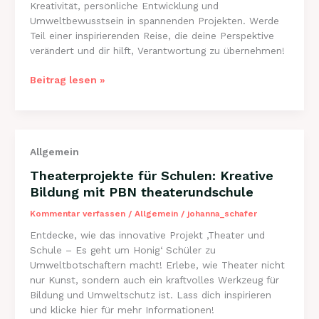
Kreativität, persönliche Entwicklung und
Umweltbewusstsein in spannenden Projekten. Werde
Teil einer inspirierenden Reise, die deine Perspektive
verändert und dir hilft, Verantwortung zu übernehmen!
Kreative
Beitrag lesen »
Methoden
der
Theaterpädagogik
bei
Allgemein
PBN
theaterundschule
Theaterprojekte für Schulen: Kreative
Bildung mit PBN theaterundschule
Kommentar verfassen
/
Allgemein
/
johanna_schafer
Entdecke, wie das innovative Projekt ‚Theater und
Schule – Es geht um Honig‘ Schüler zu
Umweltbotschaftern macht! Erlebe, wie Theater nicht
nur Kunst, sondern auch ein kraftvolles Werkzeug für
Bildung und Umweltschutz ist. Lass dich inspirieren
und klicke hier für mehr Informationen!