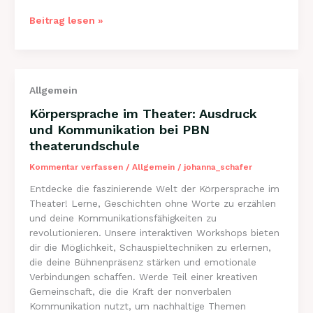
Theaterprojekte
Beitrag lesen »
für
Schulen:
Kreative
Bildung
Allgemein
mit
PBN
Körpersprache im Theater: Ausdruck
theaterundschule
und Kommunikation bei PBN
theaterundschule
Kommentar verfassen
/
Allgemein
/
johanna_schafer
Entdecke die faszinierende Welt der Körpersprache im
Theater! Lerne, Geschichten ohne Worte zu erzählen
und deine Kommunikationsfähigkeiten zu
revolutionieren. Unsere interaktiven Workshops bieten
dir die Möglichkeit, Schauspieltechniken zu erlernen,
die deine Bühnenpräsenz stärken und emotionale
Verbindungen schaffen. Werde Teil einer kreativen
Gemeinschaft, die die Kraft der nonverbalen
Kommunikation nutzt, um nachhaltige Themen