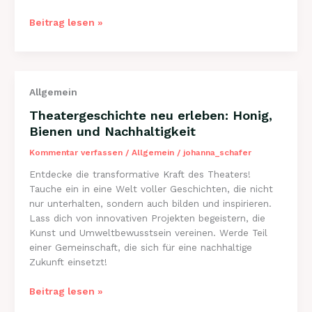
Theaterpädagogik
Beitrag lesen »
für
nachhaltige
Bildung:
Honig
Allgemein
und
Bienen
Theatergeschichte neu erleben: Honig,
erleben
Bienen und Nachhaltigkeit
Kommentar verfassen
/
Allgemein
/
johanna_schafer
Entdecke die transformative Kraft des Theaters!
Tauche ein in eine Welt voller Geschichten, die nicht
nur unterhalten, sondern auch bilden und inspirieren.
Lass dich von innovativen Projekten begeistern, die
Kunst und Umweltbewusstsein vereinen. Werde Teil
einer Gemeinschaft, die sich für eine nachhaltige
Zukunft einsetzt!
Theatergeschichte
Beitrag lesen »
neu