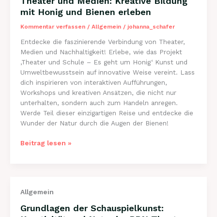
Theater und Medien: Kreative Bildung
vereinen
mit Honig und Bienen erleben
Kommentar verfassen
/
Allgemein
/
johanna_schafer
Entdecke die faszinierende Verbindung von Theater,
Medien und Nachhaltigkeit! Erlebe, wie das Projekt
‚Theater und Schule – Es geht um Honig‘ Kunst und
Umweltbewusstsein auf innovative Weise vereint. Lass
dich inspirieren von interaktiven Aufführungen,
Workshops und kreativen Ansätzen, die nicht nur
unterhalten, sondern auch zum Handeln anregen.
Werde Teil dieser einzigartigen Reise und entdecke die
Wunder der Natur durch die Augen der Bienen!
Theater
Beitrag lesen »
und
Medien:
Kreative
Bildung
Allgemein
mit
Honig
Grundlagen der Schauspielkunst:
und