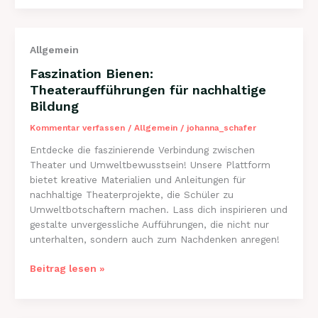
erleben:
Honig,
Bienen
Allgemein
und
Nachhaltigkeit
Faszination Bienen:
Theateraufführungen für nachhaltige
Bildung
Kommentar verfassen
/
Allgemein
/
johanna_schafer
Entdecke die faszinierende Verbindung zwischen
Theater und Umweltbewusstsein! Unsere Plattform
bietet kreative Materialien und Anleitungen für
nachhaltige Theaterprojekte, die Schüler zu
Umweltbotschaftern machen. Lass dich inspirieren und
gestalte unvergessliche Aufführungen, die nicht nur
unterhalten, sondern auch zum Nachdenken anregen!
Faszination
Beitrag lesen »
Bienen:
Theateraufführungen
für